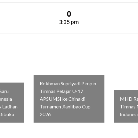
0
3:35 pm
Rokhman Supriyadi Pimpin
Baru
Timnas Pelajar U-17
onesia
APSUMSI ke China di
MHD Rag
 Latihan
Turnamen Jianlibao Cup
Timnas 
Dibuka
2026
Indonesi