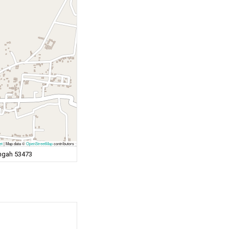
et
|
Map data ©
OpenStreetMap
contributors
engah 53473