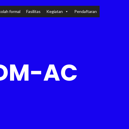
olah formal
Fasilitas
Kegiatan
Pendaftaran
 DM-AC