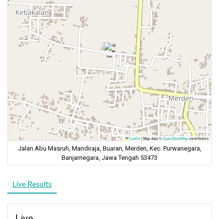
Leaflet
|
Map data ©
OpenStreetMap
contributors
Jalan Abu Masruh, Mandiraja, Buaran, Merden, Kec. Purwanegara,
Banjarnegara, Jawa Tengah 53473
Live Results
Live