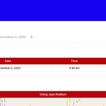
December 6, 2020
Date
Time
cember 6, 2020
9:40 am
Urang Jaya Stadium