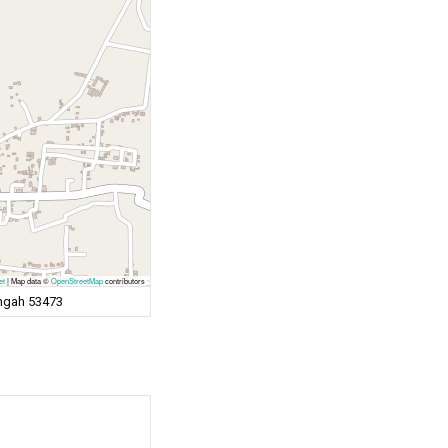
et
|
Map data ©
OpenStreetMap
contributors
engah 53473