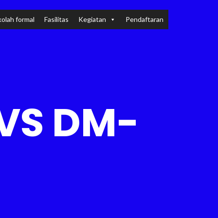
olah formal
Fasilitas
Kegiatan
Pendaftaran
VS DM-