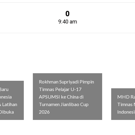
0
9:40 am
Rokhman Supriyadi Pimpin
Baru
Timnas Pelajar U-17
onesia
APSUMSI ke China di
MHD Rag
 Latihan
Turnamen Jianlibao Cup
Timnas 
Dibuka
2026
Indonesi