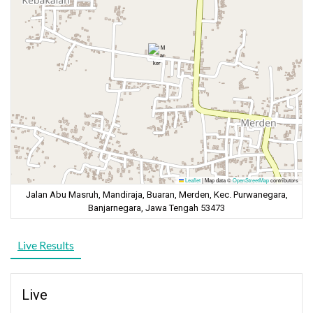
Leaflet
|
Map data ©
OpenStreetMap
contributors
Jalan Abu Masruh, Mandiraja, Buaran, Merden, Kec. Purwanegara,
Banjarnegara, Jawa Tengah 53473
Live Results
Live