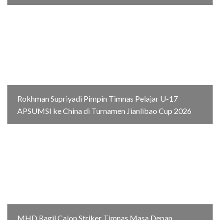
Rokhman Supriyadi Pimpin Timnas Pelajar U-17
APSUMSI ke China di Turnamen Jianlibao Cup 2026
MHD Ragil Calon Striker Timnas Masa Depan