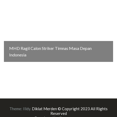
MHD Ragil Calon Striker Timnas Masa Depan
Indonesia
Theme:
Illdy
.
Diklat Merden © Copyright 2023 All Rights
Reserved