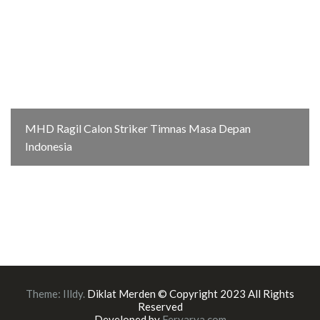
MHD Ragil Calon Striker Timnas Masa Depan
Indonesia
Theme:
Illdy
.
Diklat Merden © Copyright 2023 All Rights
Reserved
Developed by
Feryarya.com