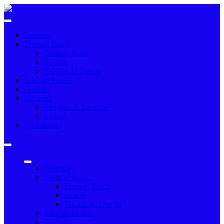
Beranda
Tentang Kami
Tentang Kami
Sejarah
Tahfidz Al Qur`an
Sekolah formal
Fasilitas
Kegiatan
Program & Kegiatan
Latihan
Pendaftaran
Beranda
Tentang Kami
Tentang Kami
Sejarah
Tahfidz Al Qur`an
Sekolah formal
Fasilitas