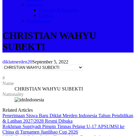
Kegiatan
Program & Kegiatan
Latihan
Pendaftaran
CHRISTIAN WAHYU
SUBEKTI
diklatmerden20
September 5, 2022
#
Name
CHRISTIAN WAHYU SUBEKTI
Nationality
Indonesia
Related Articles
Penerimaan Siswa Baru Diklat Merden Indonesia Tahun Pendidikan
& Latihan 2027/2028 Resmi Dibuka
Rokhman Supriyadi Pimpin Timnas Pelajar U-17 APSUMSI ke
China di Turnamen Jianlibao Cup 2026