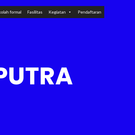
olah formal
Fasilitas
Kegiatan
Pendaftaran
PUTRA