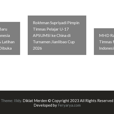
Rokhman Supriyadi Pimpin
Baru
Timnas Pelajar U-17
onesia
APSUMSI ke China di
MHD Rag
 Latihan
Turnamen Jianlibao Cup
Timnas 
Dibuka
2026
Indonesi
Theme:
Illdy
.
Diklat Merden © Copyright 2023 All Rights Reserved
Developed by
Feryarya.com