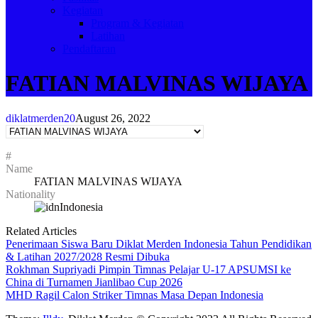
Kegiatan
Program & Kegiatan
Latihan
Pendaftaran
FATIAN MALVINAS WIJAYA
diklatmerden20
August 26, 2022
#
Name
FATIAN MALVINAS WIJAYA
Nationality
Indonesia
Related Articles
Penerimaan Siswa Baru Diklat Merden Indonesia Tahun Pendidikan
& Latihan 2027/2028 Resmi Dibuka
Rokhman Supriyadi Pimpin Timnas Pelajar U-17 APSUMSI ke
China di Turnamen Jianlibao Cup 2026
MHD Ragil Calon Striker Timnas Masa Depan Indonesia