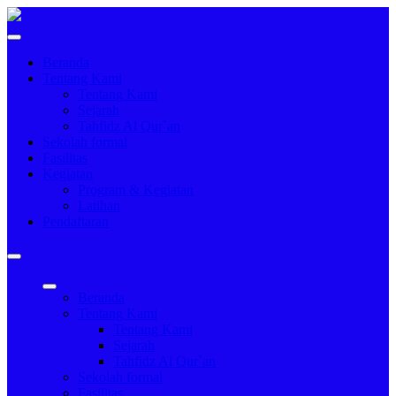
Beranda
Tentang Kami
Tentang Kami
Sejarah
Tahfidz Al Qur`an
Sekolah formal
Fasilitas
Kegiatan
Program & Kegiatan
Latihan
Pendaftaran
Beranda
Tentang Kami
Tentang Kami
Sejarah
Tahfidz Al Qur`an
Sekolah formal
Fasilitas