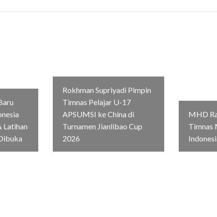
Rokhman Supriyadi Pimpin
Baru
Timnas Pelajar U-17
onesia
APSUMSI ke China di
MHD Rag
 Latihan
Turnamen Jianlibao Cup
Timnas 
Dibuka
2026
Indonesi