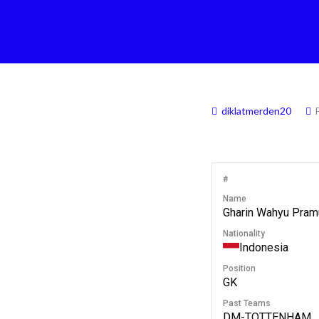
diklatmerden20
#
Name
Gharin Wahyu Pram
Nationality
Indonesia
Position
GK
Past Teams
DM-TOTTENHAM