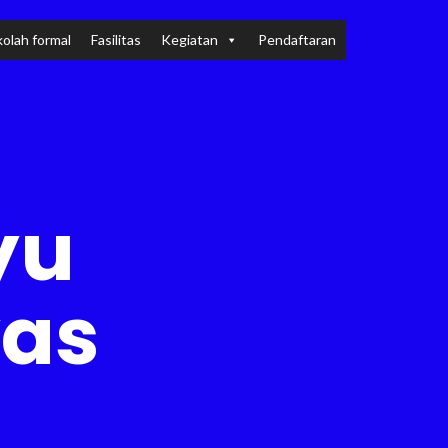
olah formal
Fasilitas
Kegiatan
Pendaftaran
yu
yas