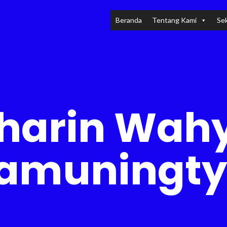
Beranda
Tentang Kami
Sek
harin Wah
amuningt