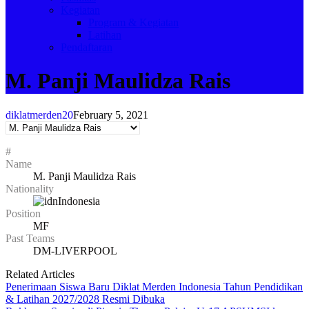
Kegiatan
Program & Kegiatan
Latihan
Pendaftaran
M. Panji Maulidza Rais
diklatmerden20
February 5, 2021
#
Name
M. Panji Maulidza Rais
Nationality
Indonesia
Position
MF
Past Teams
DM-LIVERPOOL
Related Articles
Penerimaan Siswa Baru Diklat Merden Indonesia Tahun Pendidikan
& Latihan 2027/2028 Resmi Dibuka