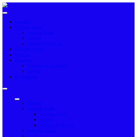
Beranda
Tentang Kami
Tentang Kami
Sejarah
Tahfidz Al Qur`an
Sekolah formal
Fasilitas
Kegiatan
Program & Kegiatan
Latihan
Pendaftaran
Beranda
Tentang Kami
Tentang Kami
Sejarah
Tahfidz Al Qur`an
Sekolah formal
Fasilitas