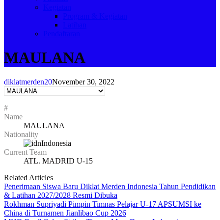
Kegiatan
Program & Kegiatan
Latihan
Pendaftaran
MAULANA
diklatmerden20
November 30, 2022
#
Name
MAULANA
Nationality
Indonesia
Current Team
ATL. MADRID U-15
Related Articles
Penerimaan Siswa Baru Diklat Merden Indonesia Tahun Pendidikan
& Latihan 2027/2028 Resmi Dibuka
Rokhman Supriyadi Pimpin Timnas Pelajar U-17 APSUMSI ke
China di Turnamen Jianlibao Cup 2026