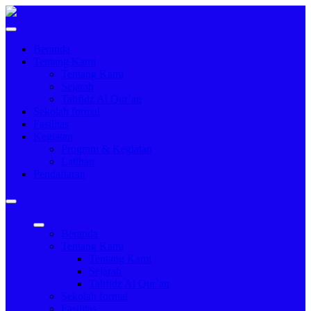
Beranda
Tentang Kami
Tentang Kami
Sejarah
Tahfidz Al Qur`an
Sekolah formal
Fasilitas
Kegiatan
Program & Kegiatan
Latihan
Pendaftaran
Beranda
Tentang Kami
Tentang Kami
Sejarah
Tahfidz Al Qur`an
Sekolah formal
Fasilitas