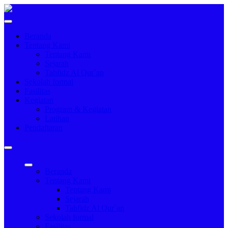
Beranda
Tentang Kami
Tentang Kami
Sejarah
Tahfidz Al Qur`an
Sekolah formal
Fasilitas
Kegiatan
Program & Kegiatan
Latihan
Pendaftaran
Beranda
Tentang Kami
Tentang Kami
Sejarah
Tahfidz Al Qur`an
Sekolah formal
Fasilitas