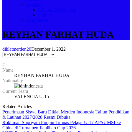
Kegiatan
Program & Kegiatan
Latihan
Pendaftaran
REYHAN FARHAT HUDA
diklatmerden20
December 1, 2022
#
Name
REYHAN FARHAT HUDA
Nationality
Indonesia
Current Team
VALENCIA U-15
Related Articles
Penerimaan Siswa Baru Diklat Merden Indonesia Tahun Pendidikan
& Latihan 2027/2028 Resmi Dibuka
Rokhman Supriyadi Pimpin Timnas Pelajar U-17 APSUMSI ke
China di Turnamen Jianlibao Cup 2026