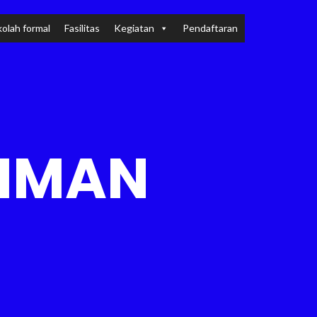
olah formal
Fasilitas
Kegiatan
Pendaftaran
AHMAN