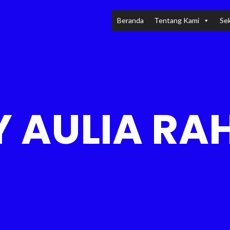
Beranda
Tentang Kami
Sek
Y AULIA R