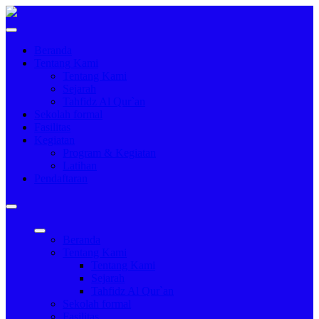
Beranda
Tentang Kami
Tentang Kami
Sejarah
Tahfidz Al Qur`an
Sekolah formal
Fasilitas
Kegiatan
Program & Kegiatan
Latihan
Pendaftaran
Beranda
Tentang Kami
Tentang Kami
Sejarah
Tahfidz Al Qur`an
Sekolah formal
Fasilitas