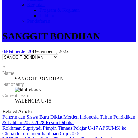
Kegiatan
Program & Kegiatan
Latihan
Pendaftaran
SANGGIT BONDHAN
diklatmerden20
December 1, 2022
#
Name
SANGGIT BONDHAN
Nationality
Indonesia
Current Team
VALENCIA U-15
Related Articles
Penerimaan Siswa Baru Diklat Merden Indonesia Tahun Pendidikan
& Latihan 2027/2028 Resmi Dibuka
Rokhman Supriyadi Pimpin Timnas Pelajar U-17 APSUMSI ke
China di Turnamen Jianlibao Cup 2026