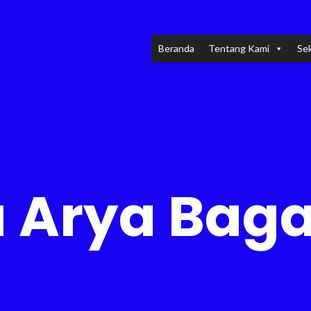
Beranda
Tentang Kami
Sek
 Arya Bag