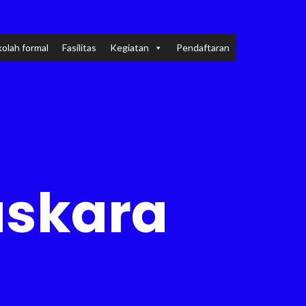
olah formal
Fasilitas
Kegiatan
Pendaftaran
askara