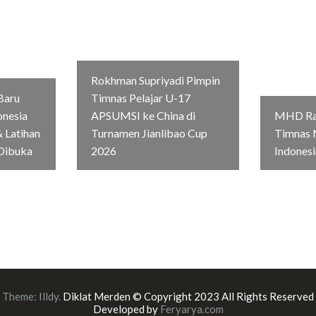
Rokhman Supriyadi Pimpin
Baru
Timnas Pelajar U-17
onesia
APSUMSI ke China di
MHD Rag
 Latihan
Turnamen Jianlibao Cup
Timnas 
Dibuka
2026
Indonesi
Theme:
Illdy
.
Diklat Merden © Copyright 2023 All Rights Reserved
Developed by
Feryarya.com