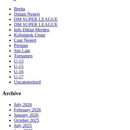
Berita
Dalam Negeri
DM SUPER LEAGUE
DM SUPER LEAGUE
Info Diklat Merden
Kelompok Umur
Luar Negeri
Prestasi
Sisi Lain
Turnamen
U-13
U-15
U-16
U-17
Uncategorized
Archive
July 2026
February 2026
January 2026
October 2025
July 2025