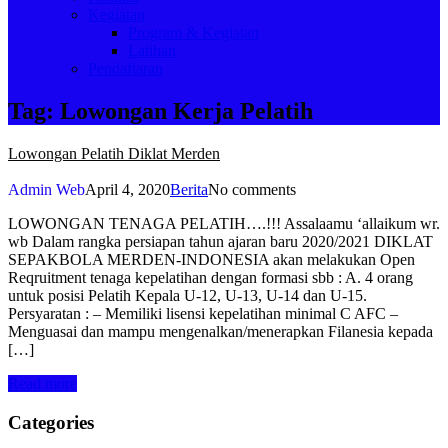
Kegiatan
Program & Kegiatan
Latihan
Pendaftaran
Tag:
Lowongan Kerja Pelatih
Lowongan Pelatih Diklat Merden
Admin Web
April 4, 2020
Berita
No comments
LOWONGAN TENAGA PELATIH….!!! Assalaamu ‘allaikum wr.
wb Dalam rangka persiapan tahun ajaran baru 2020/2021 DIKLAT
SEPAKBOLA MERDEN-INDONESIA akan melakukan Open
Reqruitment tenaga kepelatihan dengan formasi sbb : A. 4 orang
untuk posisi Pelatih Kepala U-12, U-13, U-14 dan U-15.
Persyaratan : – Memiliki lisensi kepelatihan minimal C AFC –
Menguasai dan mampu mengenalkan/menerapkan Filanesia kepada
[…]
Read more
Categories