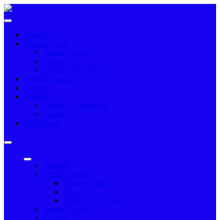
Beranda
Tentang Kami
Tentang Kami
Sejarah
Tahfidz Al Qur`an
Sekolah formal
Fasilitas
Kegiatan
Program & Kegiatan
Latihan
Pendaftaran
Beranda
Tentang Kami
Tentang Kami
Sejarah
Tahfidz Al Qur`an
Sekolah formal
Fasilitas