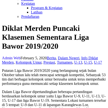
Kegiatan
Program & Kegiatan
Latihan
Pendaftaran
Diklat Merden Puncaki
Klasemen Sementara Liga
Bawor 2019/2020
Admin Web
February 5, 2020
Berita
,
Dalam Negeri
,
Info Diklat
Merden
,
Kelompok Umur
,
Prestasi
,
Turnamen
,
U-13
,
U-15
,
U-17
Putaran Liga Bawor 2019/2020 yang berlangsung sejak bulan
Oktober tahun lalu telah mencapai setengah kompetisi, Sebanyak 53
tim dari berbagai kelompok umur berusaha untuk terus memperbaiki
performanya guna memuncaki setiap klasemen kelompok umur.
Dalam Liga Bawor dipertandingkan beberapa pertandingan
berdasarkan kelompok umur yaitu Liga Bawor U-9, U-11, U-13, U-
15, U-17 dan liga Bawor U-19. Sementara Lokasi turnamen tersebar
di 5 tempat: U-9 dan U-11 di lapangan Karanglewas Lor,