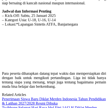
siap bersaing di kancah nasional maupun internasional.
Jadwal dan Informasi Penting
– Kick-Off: Sabtu, 25 Januari 2025
– Kategori Usia: U-18, U-16, U-14
– Lokasi:*Lapangan Sintetis ATFA, Banjarnegara
Para peserta diharapkan datang tepat waktu dan mempersiapkan diri
dengan baik untuk mengikuti pertandingan. Liga ini tidak hanya
tentang siapa yang menang, tetapi juga tentang bagaimana pemain
muda bisa belajar dan berkembang.
Related Articles
Penerimaan Siswa Baru Diklat Merden Indonesia Tahun Pendidikan
& Latihan 2027/2028 Resmi Dibuka
Twibbone Selamat Hari Raya Idul Fitri 1442 H Diklat Merden