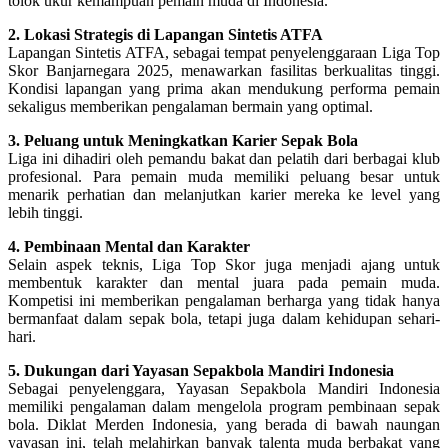
tolok ukur kemampuan pemain muda di Indonesia.
2. Lokasi Strategis di Lapangan Sintetis ATFA
Lapangan Sintetis ATFA, sebagai tempat penyelenggaraan Liga Top
Skor Banjarnegara 2025, menawarkan fasilitas berkualitas tinggi.
Kondisi lapangan yang prima akan mendukung performa pemain
sekaligus memberikan pengalaman bermain yang optimal.
3. Peluang untuk Meningkatkan Karier Sepak Bola
Liga ini dihadiri oleh pemandu bakat dan pelatih dari berbagai klub
profesional. Para pemain muda memiliki peluang besar untuk
menarik perhatian dan melanjutkan karier mereka ke level yang
lebih tinggi.
4. Pembinaan Mental dan Karakter
Selain aspek teknis, Liga Top Skor juga menjadi ajang untuk
membentuk karakter dan mental juara pada pemain muda.
Kompetisi ini memberikan pengalaman berharga yang tidak hanya
bermanfaat dalam sepak bola, tetapi juga dalam kehidupan sehari-
hari.
5. Dukungan dari Yayasan Sepakbola Mandiri Indonesia
Sebagai penyelenggara, Yayasan Sepakbola Mandiri Indonesia
memiliki pengalaman dalam mengelola program pembinaan sepak
bola. Diklat Merden Indonesia, yang berada di bawah naungan
yayasan ini, telah melahirkan banyak talenta muda berbakat yang