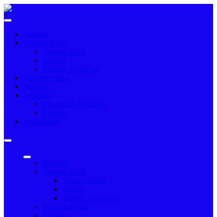
Beranda
Tentang Kami
Tentang Kami
Sejarah
Tahfidz Al Qur`an
Sekolah formal
Fasilitas
Kegiatan
Program & Kegiatan
Latihan
Pendaftaran
Beranda
Tentang Kami
Tentang Kami
Sejarah
Tahfidz Al Qur`an
Sekolah formal
Fasilitas