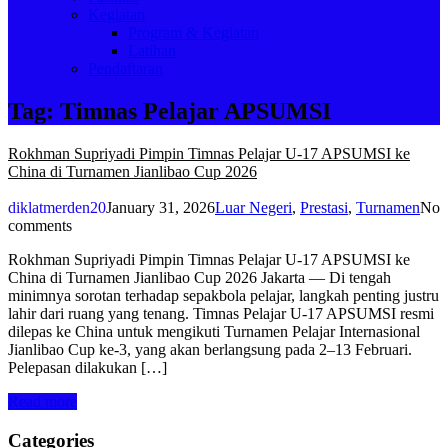
Kegiatan
Program & Kegiatan
Latihan
Pendaftaran
Tag:
Timnas Pelajar APSUMSI
Rokhman Supriyadi Pimpin Timnas Pelajar U-17 APSUMSI ke
China di Turnamen Jianlibao Cup 2026
diklatmerden20
January 31, 2026
Luar Negeri
,
Prestasi
,
Turnamen
No
comments
Rokhman Supriyadi Pimpin Timnas Pelajar U-17 APSUMSI ke
China di Turnamen Jianlibao Cup 2026 Jakarta — Di tengah
minimnya sorotan terhadap sepakbola pelajar, langkah penting justru
lahir dari ruang yang tenang. Timnas Pelajar U-17 APSUMSI resmi
dilepas ke China untuk mengikuti Turnamen Pelajar Internasional
Jianlibao Cup ke-3, yang akan berlangsung pada 2–13 Februari.
Pelepasan dilakukan […]
Read more
Categories