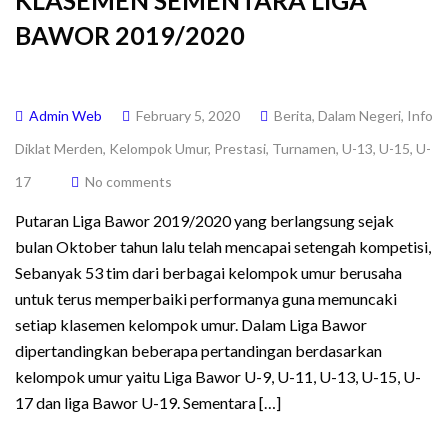
KLASEMEN SEMENTARA LIGA
BAWOR 2019/2020
Admin Web
February 5, 2020
Berita
,
Dalam Negeri
,
Info
Diklat Merden
,
Kelompok Umur
,
Prestasi
,
Turnamen
,
U-13
,
U-15
,
U-
17
No comments
Putaran Liga Bawor 2019/2020 yang berlangsung sejak
bulan Oktober tahun lalu telah mencapai setengah kompetisi,
Sebanyak 53 tim dari berbagai kelompok umur berusaha
untuk terus memperbaiki performanya guna memuncaki
setiap klasemen kelompok umur. Dalam Liga Bawor
dipertandingkan beberapa pertandingan berdasarkan
kelompok umur yaitu Liga Bawor U-9, U-11, U-13, U-15, U-
17 dan liga Bawor U-19. Sementara […]