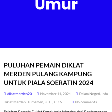
Umur
PULUHAN PEMAIN DIKLAT
MERDEN PULANG KAMPUNG
UNTUK PIALA SOERATIN 2024
diklatmerden20
November 11, 2024
Dalam Negeri
,
Info
Diklat Merden
,
Turnamen
,
U-15
,
U-16
No comments
Puluhan Pemain Diklat Sepakbola Merden dari Banjarnegara