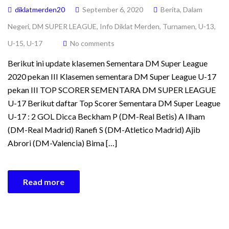
diklatmerden20
September 6, 2020
Berita
,
Dalam
Negeri
,
DM SUPER LEAGUE
,
Info Diklat Merden
,
Turnamen
,
U-13
,
U-15
,
U-17
No comments
Berikut ini update klasemen Sementara DM Super League
2020 pekan III Klasemen sementara DM Super League U-17
pekan III TOP SCORER SEMENTARA DM SUPER LEAGUE
U-17 Berikut daftar Top Scorer Sementara DM Super League
U-17 : 2 GOL Dicca Beckham P (DM-Real Betis) A Ilham
(DM-Real Madrid) Ranefi S (DM-Atletico Madrid) Ajib
Abrori (DM-Valencia) Bima […]
Read more