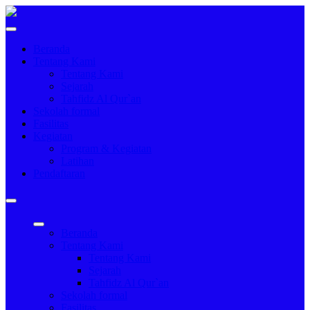
Beranda
Tentang Kami
Tentang Kami
Sejarah
Tahfidz Al Qur`an
Sekolah formal
Fasilitas
Kegiatan
Program & Kegiatan
Latihan
Pendaftaran
Beranda
Tentang Kami
Tentang Kami
Sejarah
Tahfidz Al Qur`an
Sekolah formal
Fasilitas