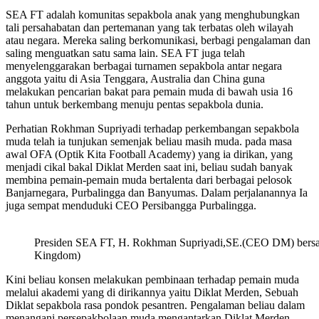
SEA FT adalah komunitas sepakbola anak yang menghubungkan
tali persahabatan dan pertemanan yang tak terbatas oleh wilayah
atau negara. Mereka saling berkomunikasi, berbagi pengalaman dan
saling menguatkan satu sama lain. SEA FT juga telah
menyelenggarakan berbagai turnamen sepakbola antar negara
anggota yaitu di Asia Tenggara, Australia dan China guna
melakukan pencarian bakat para pemain muda di bawah usia 16
tahun untuk berkembang menuju pentas sepakbola dunia.
Perhatian Rokhman Supriyadi terhadap perkembangan sepakbola
muda telah ia tunjukan semenjak beliau masih muda. pada masa
awal OFA (Optik Kita Football Academy) yang ia dirikan, yang
menjadi cikal bakal Diklat Merden saat ini, beliau sudah banyak
membina pemain-pemain muda bertalenta dari berbagai pelosok
Banjarnegara, Purbalingga dan Banyumas. Dalam perjalanannya Ia
juga sempat menduduki CEO Persibangga Purbalingga.
Presiden SEA FT, H. Rokhman Supriyadi,SE.(CEO DM) bersam
Kingdom)
Kini beliau konsen melakukan pembinaan terhadap pemain muda
melalui akademi yang di dirikannya yaitu Diklat Merden, Sebuah
Diklat sepakbola rasa pondok pesantren. Pengalaman beliau dalam
menangani persepakbolaan muda mengantarkan Diklat Merden