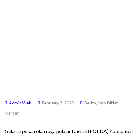
2020 CABANG
SEPAKBOLA
Admin Web
February 3, 2020
Berita
,
Info Diklat
Merden
Gelaran pekan olah raga pelajar Daerah (POPDA) Kabupaten