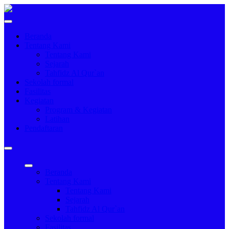
Beranda
Tentang Kami
Tentang Kami
Sejarah
Tahfidz Al Qur`an
Sekolah formal
Fasilitas
Kegiatan
Program & Kegiatan
Latihan
Pendaftaran
Beranda
Tentang Kami
Tentang Kami
Sejarah
Tahfidz Al Qur`an
Sekolah formal
Fasilitas