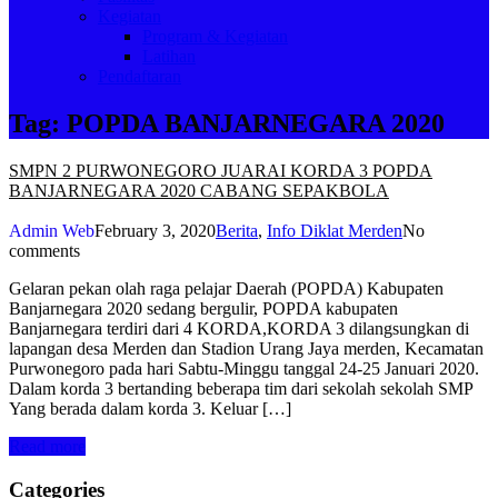
Kegiatan
Program & Kegiatan
Latihan
Pendaftaran
Tag:
POPDA BANJARNEGARA 2020
SMPN 2 PURWONEGORO JUARAI KORDA 3 POPDA
BANJARNEGARA 2020 CABANG SEPAKBOLA
Admin Web
February 3, 2020
Berita
,
Info Diklat Merden
No
comments
Gelaran pekan olah raga pelajar Daerah (POPDA) Kabupaten
Banjarnegara 2020 sedang bergulir, POPDA kabupaten
Banjarnegara terdiri dari 4 KORDA,KORDA 3 dilangsungkan di
lapangan desa Merden dan Stadion Urang Jaya merden, Kecamatan
Purwonegoro pada hari Sabtu-Minggu tanggal 24-25 Januari 2020.
Dalam korda 3 bertanding beberapa tim dari sekolah sekolah SMP
Yang berada dalam korda 3. Keluar […]
Read more
Categories